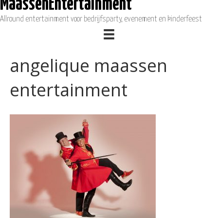
MaassenEntertainment
Allround entertainment voor bedrijfsparty, evenement en kinderfeest
angelique maassen
entertainment