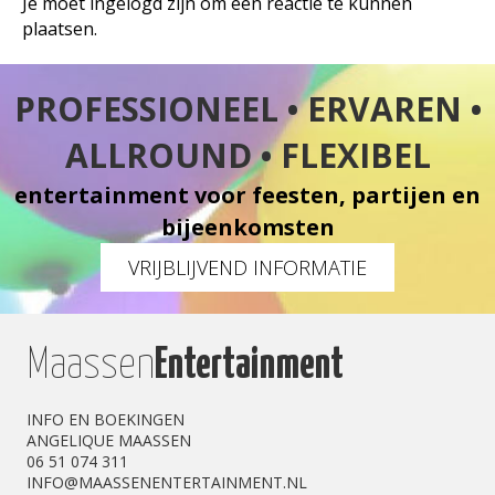
Je moet
ingelogd
zijn om een reactie te kunnen
plaatsen.
PROFESSIONEEL • ERVAREN •
ALLROUND • FLEXIBEL
entertainment voor feesten, partijen en
bijeenkomsten
VRIJBLIJVEND INFORMATIE
Maassen
Entertainment
INFO EN BOEKINGEN
ANGELIQUE MAASSEN
06 51 074 311
INFO@MAASSENENTERTAINMENT.NL