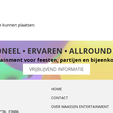
te kunnen plaatsen.
NEEL • ERVAREN • ALLROUND 
ainment voor feesten, partijen en bijeen
VRIJBLIJVEND INFORMATIE
HOME
CONTACT
OVER MAASSEN ENTERTAINMENT